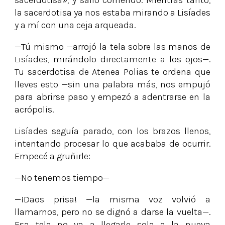
sacerdotisa», y salió corriendo. Mientras tanto,
la sacerdotisa ya nos estaba mirando a Lisíades
y a mí con una ceja arqueada.
—Tú mismo —arrojó la tela sobre las manos de
Lisíades, mirándolo directamente a los ojos—.
Tu sacerdotisa de Atenea Polias te ordena que
lleves esto —sin una palabra más, nos empujó
para abrirse paso y empezó a adentrarse en la
acrópolis.
Lisíades seguía parado, con los brazos llenos,
intentando procesar lo que acababa de ocurrir.
Empecé a gruñirle:
—No tenemos tiempo—
—¡Daos prisa! —la misma voz volvió a
llamarnos, pero no se dignó a darse la vuelta—.
Esa tela no va a llegarle sola a la nueva